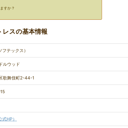
りますか？
ットレスの基本情報
x（ソフテックス）
ドルウッド
歌舞伎町2-44-1
015
（公式HP）