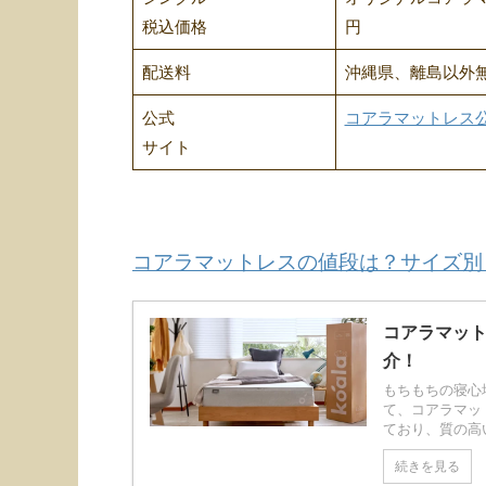
税込価格
円
配送料
沖縄県、離島以外
公式
コアラマットレス
サイト
コアラマットレスの値段は？サイズ別
コアラマッ
介！
もちもちの寝心
て、コアラマッ
ており、質の高い
続きを見る