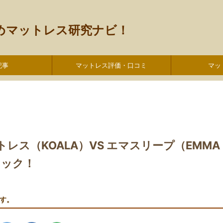
すめマットレス研究ナビ！
記事
マットレス評価・口コミ
マッ
ス（KOALA）VS エマスリープ（EMMA
ェック！
す。